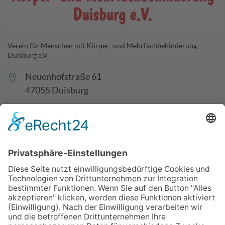
Verein für Menschen mit Körper- und Mehrfachbehinderung
Duisburg e.V.
Neuenhofstraße 61
47055 Duisburg
0203-488949-70
0203-488949-99
info@vkm-duisburg.de
Spenden
Jobs & Stellen
Vereinssatzung