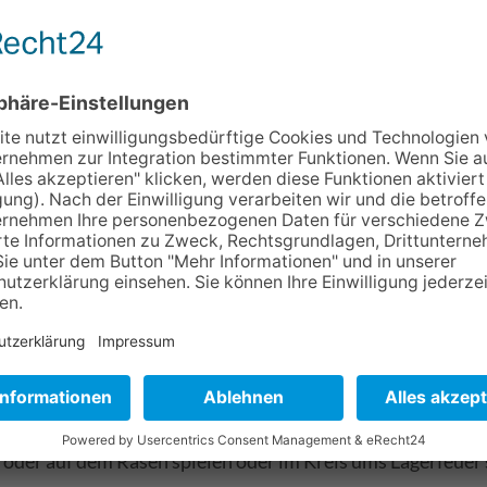
Home
Der VKM
Tageshaus
ageshaus an der Neuenhofstraße 61, 47055 Duisburg. Hier fi
amilienunterstützenden Dienst und die Freizeitangebote.
e für Veranstaltungen, Kurse, Seminare, Feiern und mehr.
egeliege und Dusche.
rei. Das heißt, man kann mit dem Rollstuhl alles bequem e
oder auf dem Rasen spielen oder im Kreis ums Lagerfeuer 