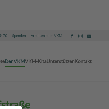
49-70
Spenden
Arbeiten beim VKM
te
Der VKM
VKM-Kita
Unterstützen
Kontakt
fstraße