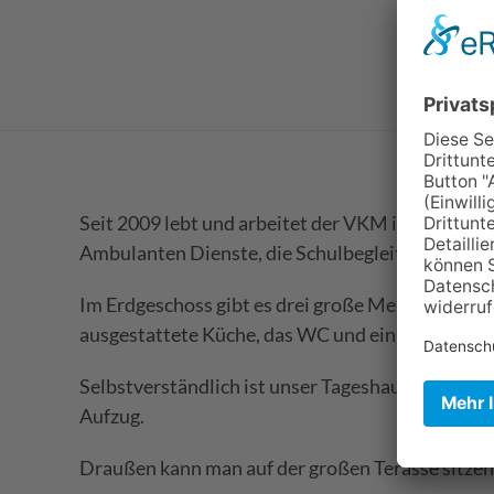
Seit 2009 lebt und arbeitet der VKM in seinem T
Ambulanten Dienste, die Schulbegleitung, den F
Im Erdgeschoss gibt es drei große Mehrzweckräum
ausgestattete Küche, das WC und ein WC mit Pfl
Selbstverständlich ist unser Tageshaus barrieref
Aufzug.
Draußen kann man auf der großen Terasse sitzen 