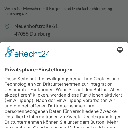
Verein für Menschen mit Körper- und Mehrfachbehinderung
Duisburg e.V.
Neuenhofstraße 61
47055 Duisburg
0203-488949-70
0203-488949-99
info@vkm-duisburg.de
Spenden
Jobs & Stellen
Vereinssatzung
VKM-Team
Aufsichtsrat